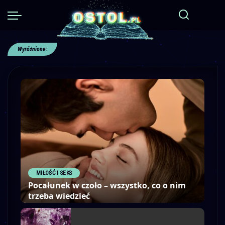
Wyróżnione:
MIŁOŚĆ I SEKS
Pocałunek w czoło – wszystko, co o nim
trzeba wiedzieć
12 stycznia, 2024