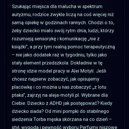
Szukając miejsca dla malucha w spektrum
autyzmu, rodzice zwykle liczą na coś więcej niż
samą opiekę w godzinach rannych. Chodzi o to,
żeby dziecko miało swój rytm dnia, ludzi, którzy
rozumieją sensorykę i komunikację „nie z
książki”, a przy tym realną pomoc terapeutyczną
– nie jako dodatek raz w tygodniu, tylko jako
stały element przedszkola. Dokładnie w tę
stronę idzie model pracy w Alei Motyli. Jeśli
chcesz najpierw zobaczyć, jak opisujemy
placówkę i co można u nas zobaczyć „z lotu
ptaka”, zajrzyj na aleja-motyli.pl. Wybrane dla
Ciebie: Dziecko z ADHD jak postępować? Kiedy
dziecko siada? Od mini pompki do stabilnego
siedzenia Torba męska skórzana na co dzień –
styl, wygoda i pewność wyboru Perfumy niszowe