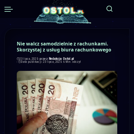
Nie walcz samodzielnie z rachunkami.
Skorzystaj z usług biura rachunkowego
przez
Redakcja Ostol.pl
23 lipca, 2025
Posted
Data publikacji: 23 lipca, 2025
6 Min. odczyt
by