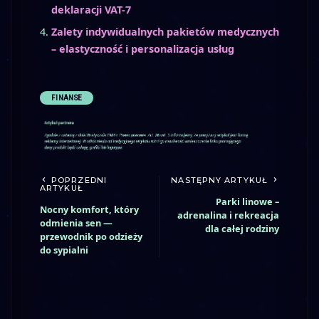
deklaracji VAT-7
Zalety indywidualnych pakietów medycznych
– elastyczność i personalizacja usług
FINANSE
POPRZEDNI
NASTĘPNY ARTYKUŁ
ARTYKUŁ
Parki linowe –
Nocny komfort, który
adrenalina i rekreacja
odmienia sen —
dla całej rodziny
przewodnik po odzieży
do sypialni