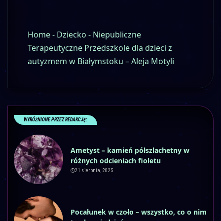
Home
-
Dziecko
-
Niepubliczne
Terapeutyczne Przedszkole dla dzieci z
autyzmem w Białymstoku – Aleja Motyli
WYRÓŻNIONE PRZEZ REDAKCJĘ:
Ametyst – kamień półszlachetny w
różnych odcieniach fioletu
21 sierpnia, 2025
Pocałunek w czoło – wszystko, co o nim