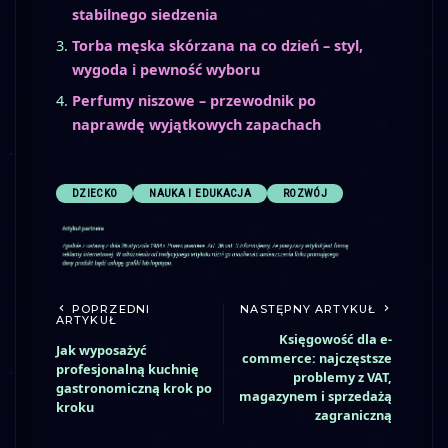
stabilnego siedzenia
Torba męska skórzana na co dzień – styl,
wygoda i pewność wyboru
Perfumy niszowe – przewodnik po
naprawdę wyjątkowych zapachach
DZIECKO
NAUKA I EDUKACJA
ROZWÓJ
POPRZEDNI
NASTĘPNY ARTYKUŁ
ARTYKUŁ
Księgowość dla e-
Jak wyposażyć
commerce: najczęstsze
profesjonalną kuchnię
problemy z VAT,
gastronomiczną krok po
magazynem i sprzedażą
kroku
zagraniczną