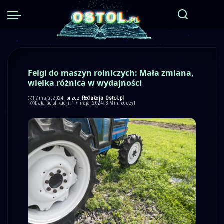
Felgi do maszyn rolniczych: Mała zmiana,
wielka różnica w wydajności
przez
Redakcja Ostol.pl
17 maja, 2024
Posted
Data publikacji: 17 maja, 2024
3 Min. odczyt
by