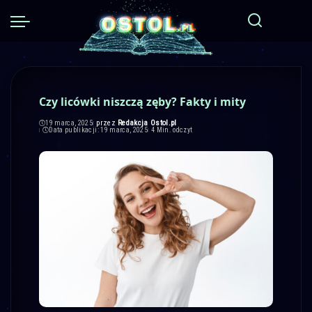
Czy licówki niszczą zęby? Fakty i mity
przez
Redakcja Ostol.pl
19 marca, 2025
Posted
Data publikacji: 19 marca, 2025
4 Min. odczyt
by