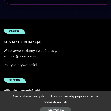
REDAKCJA:
KONTAKT Z REDAKCJĄ:
W sprawie reklamy i współpracy:
kontakt@premiumeo.pl
Polityka prywatności
POLECAMY:
piłki do koszykówki
Nasza strona korzysta z plików cookie, aby poprawić Twoje
doświadczenia.
-
Ostol.pl
MAPA STRONY
Zgadzam się