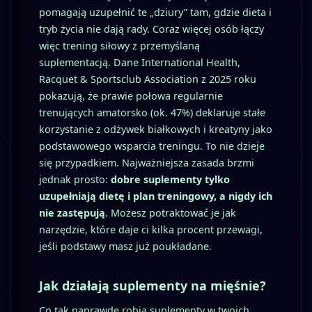
pomagają uzupełnić te „dziury” tam, gdzie dieta i
tryb życia nie dają rady. Coraz więcej osób łączy
więc trening siłowy z przemyślaną
suplementacją. Dane International Health,
Racquet & Sportsclub Association z 2025 roku
pokazują, że prawie połowa regularnie
trenujących amatorsko (ok. 47%) deklaruje stałe
korzystanie z odżywek białkowych i kreatyny jako
podstawowego wsparcia treningu. To nie dzieje
się przypadkiem. Najważniejsza zasada brzmi
jednak prosto:
dobre suplementy tylko
uzupełniają dietę i plan treningowy, a nigdy ich
nie zastępują
. Możesz potraktować je jak
narzędzie, które daje ci kilka procent przewagi,
jeśli podstawy masz już poukładane.
Jak działają suplementy na mięśnie?
Co tak naprawdę robią suplementy w twoich