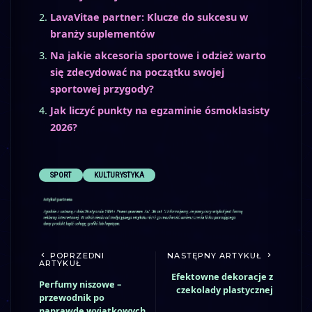
LavaVitae partner: Klucze do sukcesu w
branży suplementów
Na jakie akcesoria sportowe i odzież warto
się zdecydować na początku swojej
sportowej przygody?
Jak liczyć punkty na egzaminie ósmoklasisty
2026?
SPORT
KULTURYSTYKA
POPRZEDNI
NASTĘPNY ARTYKUŁ
ARTYKUŁ
Efektowne dekoracje z
Perfumy niszowe –
czekolady plastycznej
przewodnik po
naprawdę wyjątkowych