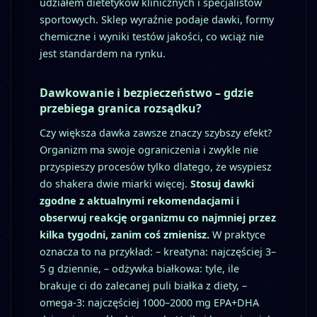
udziałem dietetyków klinicznych i specjalistów
sportowych. Sklep wyraźnie podaje dawki, formy
chemiczne i wyniki testów jakości, co wciąż nie
jest standardem na rynku.
Dawkowanie i bezpieczeństwo – gdzie
przebiega granica rozsądku?
Czy większa dawka zawsze znaczy szybszy efekt?
Organizm ma swoje ograniczenia i zwykle nie
przyspieszy procesów tylko dlatego, że wsypiesz
do shakera dwie miarki więcej.
Stosuj dawki
zgodne z aktualnymi rekomendacjami i
obserwuj reakcję organizmu co najmniej przez
kilka tygodni, zanim coś zmienisz.
W praktyce
oznacza to na przykład: – kreatyna: najczęściej 3–
5 g dziennie, – odżywka białkowa: tyle, ile
brakuje ci do zalecanej puli białka z diety, –
omega‑3: najczęściej 1000–2000 mg EPA+DHA