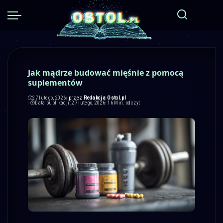
Jak mądrze budować mięśnie z pomocą
suplementów
przez
Redakcja Ostol.pl
27 lutego, 2026
Posted
Data publikacji: 27 lutego, 2026
16 Min. odczyt
by