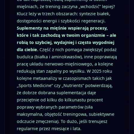
mięśniach, że trening zaczyna „wchodzić” lepiej?
Klucz leży w trzech obszarach: syntezie białek,
dostępności energii i szybkości regeneracji.
Suplementy na mięśnie wspierają procesy,
które i tak zachodzą w twoim organizmie – ale
robią to szybciej, wydajniej i często wygodniej
dla ciebie.
Część z nich pomaga zwiększyć podaż
budulca (białka i aminokwasów), inne poprawiają
pracę układu nerwowo‑mięśniowego, a kolejne
redukują stan zapalny po wysiłku. W 2025 roku
kolejne metaanalizy w czasopismach takich jak
„Sports Medicine” czy „Nutrients” potwierdzają,
że dobrze dobrana suplementacja daje
przeciętnie od kilku do kilkunastu procent
poprawy wybranych parametrów (siła
maksymalna, objętość treningowa, subiektywne
odczucie zmęczenia). To dużo, jeśli trenujesz
regularnie przez miesiące i lata.