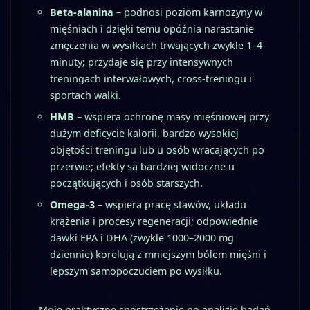
Beta‑alanina
– podnosi poziom karnozyny w
mięśniach i dzięki temu opóźnia narastanie
zmęczenia w wysiłkach trwających zwykle 1–4
minuty; przydaje się przy intensywnych
treningach interwałowych, cross‑treningu i
sportach walki.
HMB
– wspiera ochronę masy mięśniowej przy
dużym deficycie kalorii, bardzo wysokiej
objętości treningu lub u osób wracających po
przerwie; efekty są bardziej widoczne u
początkujących i osób starszych.
Omega‑3
– wspiera pracę stawów, układu
krążenia i procesy regeneracji; odpowiednie
dawki EPA i DHA (zwykle 1000–2000 mg
dziennie) korelują z mniejszym bólem mięśni i
lepszym samopoczuciem po wysiłku.
Moje praktyczne spostrzeżenie po analizie badań