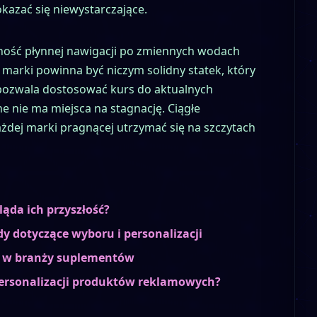
kazać się niewystarczające.
tność płynnej nawigacji po zmiennych wodach
 marki powinna być niczym solidny statek, który
ż pozwala dostosować kurs do aktualnych
e nie ma miejsca na stagnację. Ciągłe
ażdej marki pragnącej utrzymać się na szczytach
ląda ich przyszłość?
y dotyczące wyboru i personalizacji
su w branży suplementów
personalizacji produktów reklamowych?