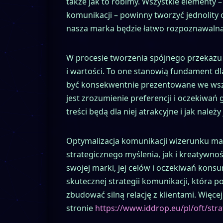
także jak to robimy. Wszystkie elementy –
komunikacji – powinny tworzyć jednolit
nasza marka będzie łatwo rozpoznawalna
W procesie tworzenia spójnego przekazu 
i wartości. To one stanowią fundament d
być konsekwentnie prezentowane we wszy
jest zrozumienie preferencji i oczekiwań 
treści będą dla niej atrakcyjne i jak należ
Optymalizacja komunikacji wizerunku ma
strategicznego myślenia, jak i kreatywnoś
swojej marki, jej celów i oczekiwań kons
skutecznej strategii komunikacji, która 
zbudować silną relację z klientami. Więce
stronie
https://www.iddrop.eu/pl/oft/str