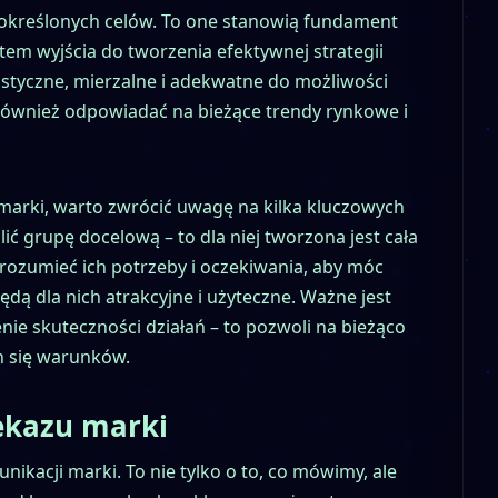
e określonych celów. To one stanowią fundament
em wyjścia do tworzenia efektywnej strategii
istyczne, mierzalne i adekwatne do możliwości
 również odpowiadać na bieżące trendy rynkowe i
 marki, warto zwrócić uwagę na kilka kluczowych
ć grupę docelową – to dla niej tworzona jest cała
zrozumieć ich potrzeby i oczekiwania, aby móc
ędą dla nich atrakcyjne i użyteczne. Ważne jest
ie skuteczności działań – to pozwoli na bieżąco
h się warunków.
ekazu marki
ikacji marki. To nie tylko o to, co mówimy, ale