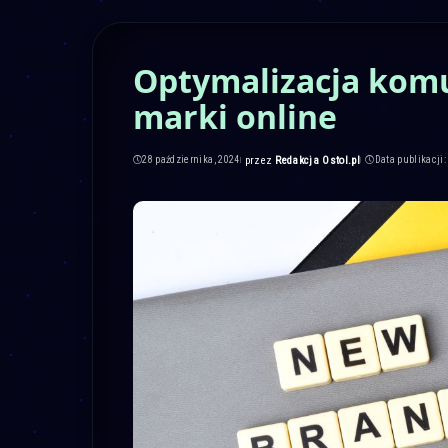
Optymalizacja komu
marki online
przez
Redakcja Ostol.pl
28 października, 2024
Data publikacji:
Posted
by