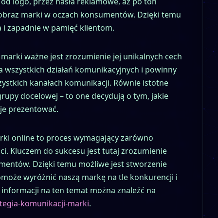
 od logo, przez hasła reklamowe, aż po ton
y obraz marki w oczach konsumentów. Dzięki temu
 i zapadnie w pamięć klientom.
marki ważne jest zrozumienie jej unikalnych cech
la wszystkich działań komunikacyjnych i powinny
stkich kanałach komunikacji. Równie istotne
grupy docelowej – to one decydują o tym, jakie
y je prezentować.
rki online to proces wymagający zarówno
ci. Kluczem do sukcesu jest tutaj zrozumienie
umentów. Dzięki temu możliwe jest stworzenie
pomoże wyróżnić naszą markę na tle konkurencji i
j informacji na ten temat można znaleźć na
ategia-komunikacji-marki
.